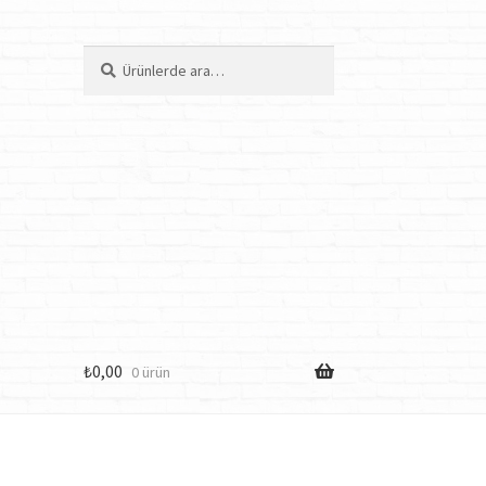
Ara:
Ara
₺
0,00
0 ürün