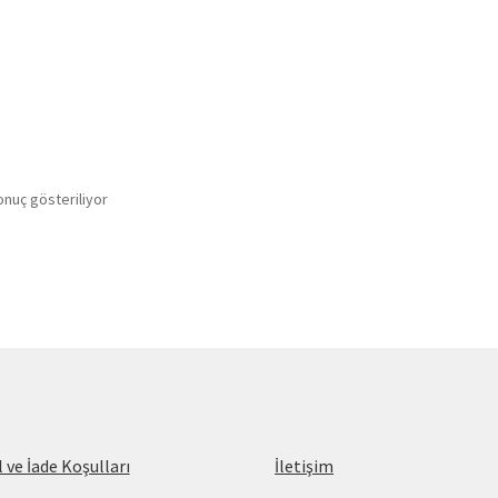
onuç gösteriliyor
l ve İade Koşulları
İletişim