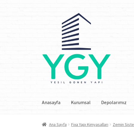
Dolaşıma
İçeriğe
geç
geç
Anasayfa
Kurumsal
Depolarımız
Ana Sayfa
Fixa Yapı Kimyasalları
Zemin Siste