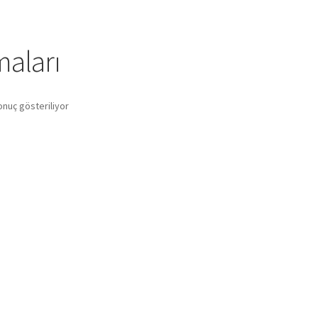
aları
onuç gösteriliyor