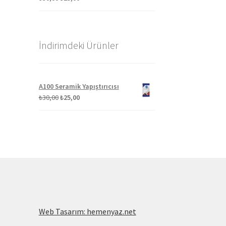
fiyat:
andaki
₺30,00.
fiyat:
₺25,00.
İndirimdeki Ürünler
A100 Seramik Yapıştırıcısı
Orijinal
Şu
₺
30,00
₺
25,00
fiyat:
andaki
₺30,00.
fiyat:
₺25,00.
Web Tasarım: hemenyaz.net