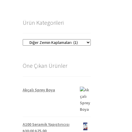
Ürün Kategorileri
Öne Çıkan Ürünler
Akçalı Sprey Boya
A100 Seramik Yapıştırıcısı
Orijinal
Şu
₺
30,00
₺
25,00