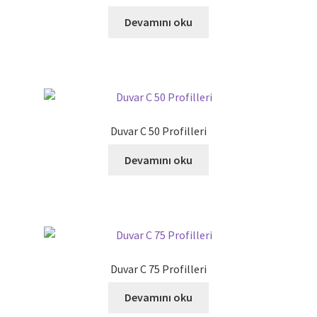
Alt
Fixa Yapı Kimyasalları
menüy
Devamını oku
genişlet
Alt
ABS Alçı
menüy
genişlet
Wallboard
Alt
Ytong Gazbeton
Duvar C 50 Profilleri
menüy
genişlet
Uzman Kiremit
Devamını oku
Ekobord
Eryap Grup
Duvar C 75 Profilleri
Kimtaş Kireç
Devamını oku
Alt
UMS Profil