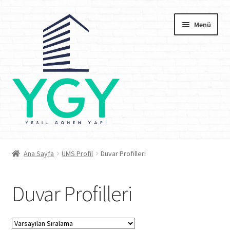
Dolaşıma
İçeriğe
Menü
geç
geç
Anasayfa
Ana Sayfa
UMS Profil
Duvar Profilleri
Kurumsal
Duvar Profilleri
Depolarımız
İşyerimiz