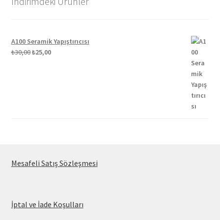
İndirimdeki Ürünler
A100 Seramik Yapıştırıcısı
Orijinal
Şu
₺
30,00
₺
25,00
fiyat:
andaki
₺30,00.
fiyat:
₺25,00.
Mesafeli Satış Sözleşmesi
İptal ve İade Koşulları