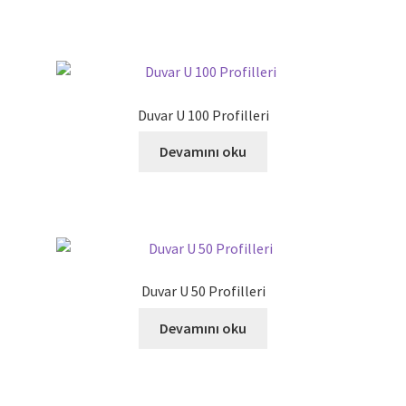
menüy
genişlet
Tavan Profilleri
Duvar Profilleri
Duvar U 100 Profilleri
Aksesuarlar
Devamını oku
Derya Tuğla
Plywood
YGY ISI YALITIM LEVHASI
Duvar U 50 Profilleri
İletişim
Devamını oku