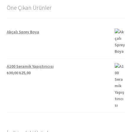
Öne Çıkan Ürünler
Akçalı Sprey Boya
A100 Seramik Yapıştırıcısı
Orijinal
Şu
₺
30,00
₺
25,00
fiyat:
andaki
₺30,00.
fiyat:
₺25,00.