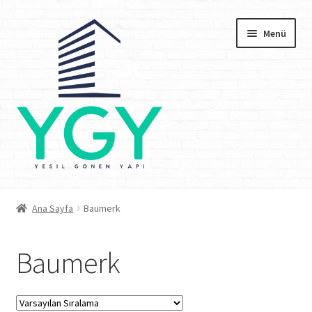
Dolaşıma
İçeriğe
Menü
geç
geç
Anasayfa
Ana Sayfa
Baumerk
Kurumsal
Baumerk
Depolarımız
İşyerimiz