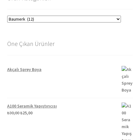
Öne Çıkan Ürünler
Akçalı Sprey Boya
A100 Seramik Yapıştırıcısı
Orijinal
Şu
₺
30,00
₺
25,00
fiyat:
andaki
₺30,00.
fiyat:
₺25,00.