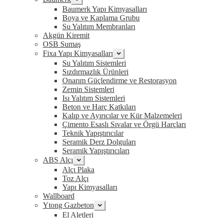
menüyü
Baumerk Yapı Kimyasalları
genişlet
Boya ve Kaplama Grubu
Su Yalıtım Membranları
Akgün Kiremit
OSB Sumaş
Fixa Yapı Kimyasalları
Alt
menüyü
Su Yalıtım Sistemleri
genişlet
Sızdırmazlık Ürünleri
Onarım Güçlendirme ve Restorasyon
Zemin Sistemleri
Isı Yalıtım Sistemleri
Beton ve Harç Katkıları
Kalıp ve Ayırıcılar ve Kür Malzemeleri
Çimento Esaslı Sıvalar ve Örgü Harçları
Teknik Yapıştırıcılar
Seramik Derz Dolguları
Seramik Yapıştırıcıları
ABS Alçı
Alt
menüyü
Alçı Plaka
genişlet
Toz Alçı
Yapı Kimyasalları
Wallboard
Ytong Gazbeton
Alt
menüyü
El Aletleri