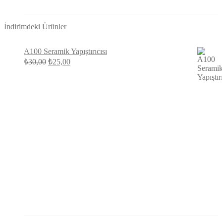
İndirimdeki Ürünler
A100 Seramik Yapıştırıcısı
Orijinal
Şu
₺
30,00
₺
25,00
fiyat:
andaki
fiyat:
₺30,00.
₺25,00.