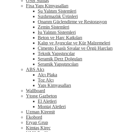
OSB Sumaş
Fixa Yapı Kimyasalları
Su Yalıtım Sistemleri
Sızdırmazlık Ürünleri
Onarım Güçlendirme ve Restorasyon
Zemin Sistemleri
Isı Yalıtım Sistemleri
Beton ve Harç Katkıları
Kalıp ve Ayırıcılar ve Kür Malzemeleri
Çimento Esaslı Sıvalar ve Örgü Harçları
Teknik Yapıştırıcılar
Seramik Derz Dolguları
Seramik Yapıştırıcıları
ABS Alçı
Alçı Plaka
Toz Alçı
Yapı Kimyasalları
Wallboard
Ytong Gazbeton
El Aletleri
Montaj Aletleri
Uzman Kiremit
Ekobord
Eryap Grup
Kimtaş Kireç