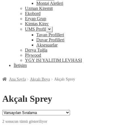
genişlet
Montaj Aletleri
Uzman Kiremit
Ekobord
Eryap Grup
Kimtaş Kireç
UMS Profil
Alt
menüyü
Tavan Profilleri
genişlet
Duvar Profilleri
Aksesuarlar
Derya Tuğla
Plywood
YGY ISI YALITIM LEVHASI
İletişim
Ana Sayfa
Akçalı Boya
Akçalı Sprey
Akçalı Sprey
2 sonucun tümü gösteriliyor