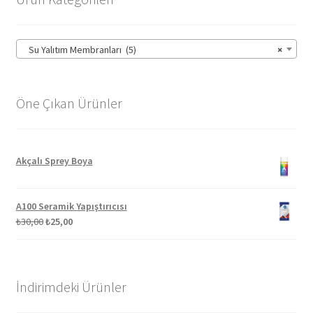
Su Yalıtım Membranları (5)
×
Öne Çıkan Ürünler
Akçalı Sprey Boya
A100 Seramik Yapıştırıcısı
Orijinal
Şu
₺
30,00
₺
25,00
fiyat:
andaki
₺30,00.
fiyat:
₺25,00.
İndirimdeki Ürünler