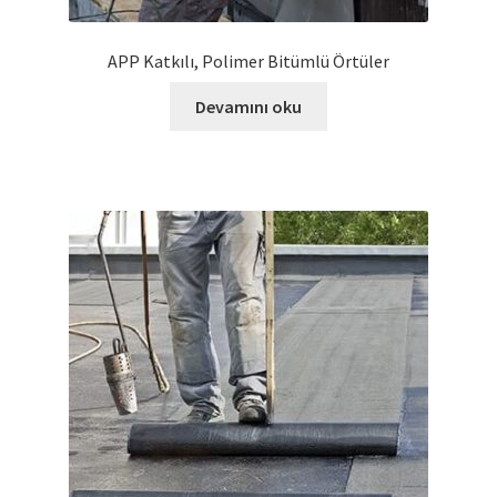
Eryap Grup
APP Katkılı, Polimer Bitümlü Örtüler
Kimtaş Kireç
Devamını oku
Alt
UMS Profil
menüy
genişlet
Derya Tuğla
Plywood
YGY ISI YALITIM LEVHASI
İletişim