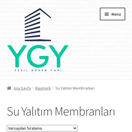
Dolaşıma
İçeriğe
Menü
geç
geç
Anasayfa
Ana Sayfa
Baumerk
Su Yalıtım Membranları
Kurumsal
Su Yalıtım Membranları
Depolarımız
İşyerimiz