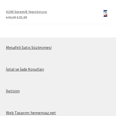
A100 Seramik Yapıştırıcısı
Orijinal
Şu
₺
30,00
₺
25,00
fiyat:
andaki
₺30,00.
fiyat:
₺25,00.
Mesafeli Satış Sözleşmesi
İptal ve İade Koşulları
İletişim
Web Tasarım: hemenyaz.net