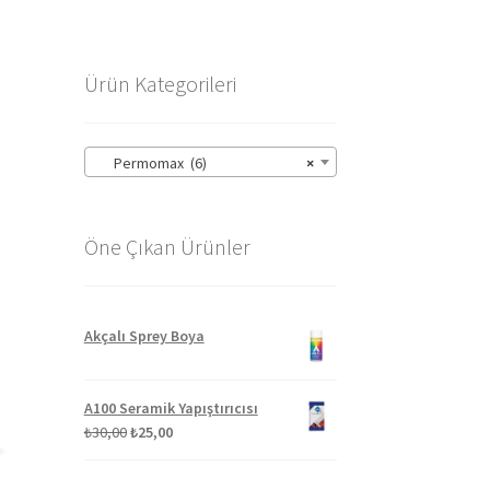
Ürün Kategorileri
Permomax (6)
×
Öne Çıkan Ürünler
Akçalı Sprey Boya
A100 Seramik Yapıştırıcısı
Orijinal
Şu
₺
30,00
₺
25,00
fiyat:
andaki
₺30,00.
fiyat: