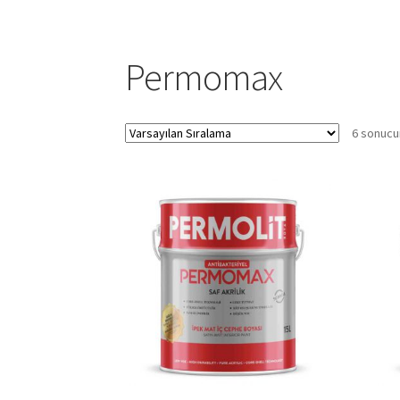
Permomax
6 sonucu