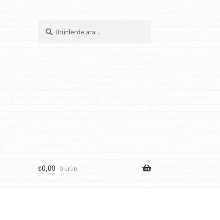
Ara:
Ara
₺
0,00
0 ürün