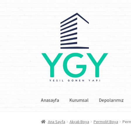
Dolaşıma
İçeriğe
geç
geç
Anasayfa
Kurumsal
Depolarımız
Ana Sayfa
Akçalı Boya
Permolit Boya
Per