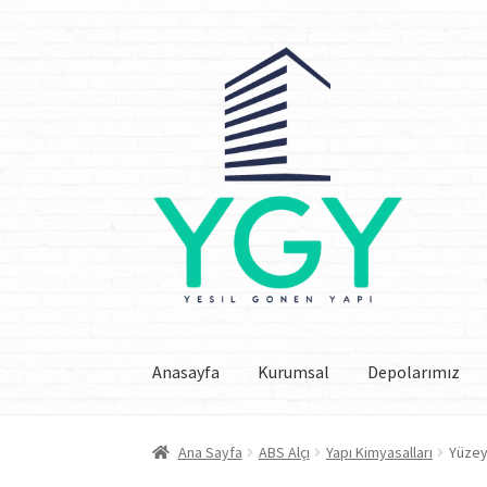
Dolaşıma
İçeriğe
geç
geç
Anasayfa
Kurumsal
Depolarımız
Ana Sayfa
ABS Alçı
Yapı Kimyasalları
Yüzey 