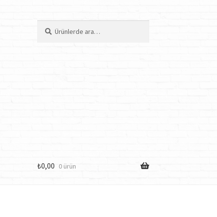
Ara:
Ara
₺
0,00
0 ürün