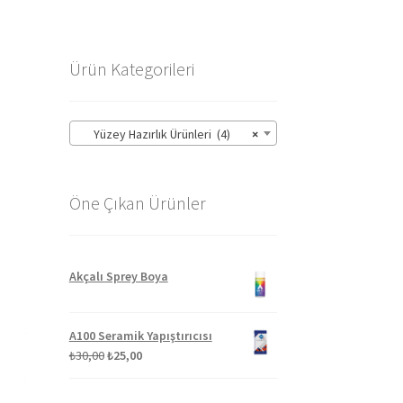
Ürün Kategorileri
Yüzey Hazırlık Ürünleri (4)
×
Öne Çıkan Ürünler
Akçalı Sprey Boya
A100 Seramik Yapıştırıcısı
Orijinal
Şu
₺
30,00
₺
25,00
fiyat:
andaki
₺30,00.
fiyat: