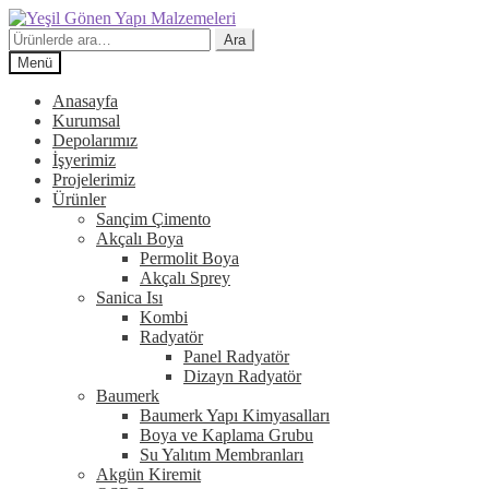
Dolaşıma
İçeriğe
geç
geç
Ara:
Ara
Menü
Anasayfa
Kurumsal
Depolarımız
İşyerimiz
Projelerimiz
Ürünler
Sançim Çimento
Akçalı Boya
Permolit Boya
Akçalı Sprey
Sanica Isı
Kombi
Radyatör
Panel Radyatör
Dizayn Radyatör
Baumerk
Baumerk Yapı Kimyasalları
Boya ve Kaplama Grubu
Su Yalıtım Membranları
Akgün Kiremit