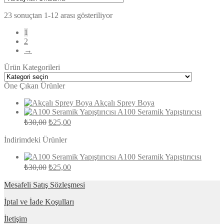
23 sonuçtan 1-12 arası gösteriliyor
1
2
→
Ürün Kategorileri
Öne Çıkan Ürünler
Akçalı Sprey Boya
A100 Seramik Yapıştırıcısı
Orijinal
Şu
₺
30,00
₺
25,00
fiyat:
andaki
fiyat:
İndirimdeki Ürünler
₺30,00.
₺25,00.
A100 Seramik Yapıştırıcısı
Orijinal
Şu
₺
30,00
₺
25,00
fiyat:
andaki
fiyat:
Mesafeli Satış Sözleşmesi
₺30,00.
₺25,00.
İptal ve İade Koşulları
İletişim