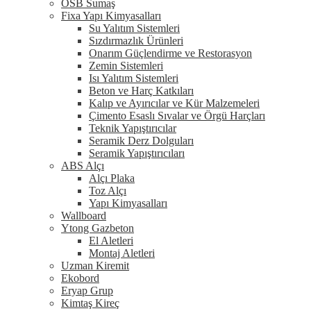
OSB Sumaş
Fixa Yapı Kimyasalları
Su Yalıtım Sistemleri
Sızdırmazlık Ürünleri
Onarım Güçlendirme ve Restorasyon
Zemin Sistemleri
Isı Yalıtım Sistemleri
Beton ve Harç Katkıları
Kalıp ve Ayırıcılar ve Kür Malzemeleri
Çimento Esaslı Sıvalar ve Örgü Harçları
Teknik Yapıştırıcılar
Seramik Derz Dolguları
Seramik Yapıştırıcıları
ABS Alçı
Alçı Plaka
Toz Alçı
Yapı Kimyasalları
Wallboard
Ytong Gazbeton
El Aletleri
Montaj Aletleri
Uzman Kiremit
Ekobord
Eryap Grup
Kimtaş Kireç