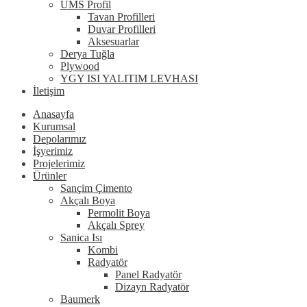
UMS Profil
Tavan Profilleri
Duvar Profilleri
Aksesuarlar
Derya Tuğla
Plywood
YGY ISI YALITIM LEVHASI
İletişim
Anasayfa
Kurumsal
Depolarımız
İşyerimiz
Projelerimiz
Ürünler
Sançim Çimento
Akçalı Boya
Permolit Boya
Akçalı Sprey
Sanica Isı
Kombi
Radyatör
Panel Radyatör
Dizayn Radyatör
Baumerk