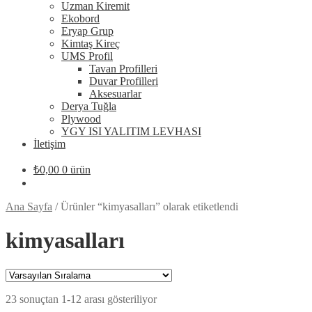
Uzman Kiremit
Ekobord
Eryap Grup
Kimtaş Kireç
UMS Profil
Tavan Profilleri
Duvar Profilleri
Aksesuarlar
Derya Tuğla
Plywood
YGY ISI YALITIM LEVHASI
İletişim
₺
0,00
0 ürün
Ana Sayfa
/
Ürünler “kimyasalları” olarak etiketlendi
kimyasalları
23 sonuçtan 1-12 arası gösteriliyor