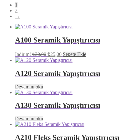
1
2
→
A100 Seramik Yapıştırıcısı
Orijinal
Şu
İndirim!
₺
30,00
₺
25,00
Sepete Ekle
fiyat:
andaki
fiyat:
₺30,00.
₺25,00.
A120 Seramik Yapıştırıcısı
Devamını oku
A130 Seramik Yapıştırıcısı
Devamını oku
A210 Fleks Seramik Yapıştırıcısı