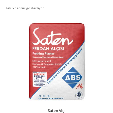
Tek bir sonuç gösteriliyor
Projelerimiz
Ürünler
İletişim
Saten Alçı