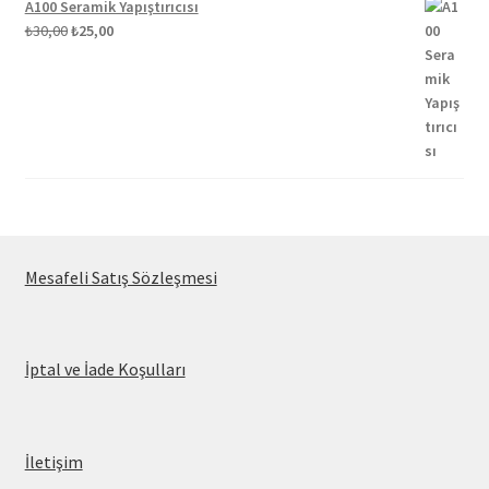
A100 Seramik Yapıştırıcısı
Orijinal
Şu
₺
30,00
₺
25,00
fiyat:
andaki
₺30,00.
fiyat:
₺25,00.
Mesafeli Satış Sözleşmesi
İptal ve İade Koşulları
İletişim