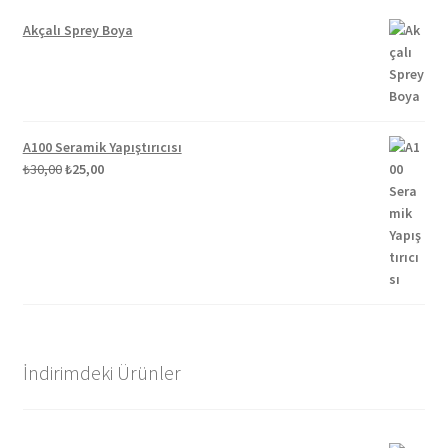
Akçalı Sprey Boya
A100 Seramik Yapıştırıcısı
Orijinal
Şu
₺
30,00
₺
25,00
fiyat:
andaki
₺30,00.
fiyat:
₺25,00.
İndirimdeki Ürünler